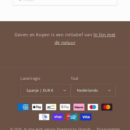
Geven en Kopen is een initiatief van
In lijn met
de natuur
Land/regio
Taal
Spanje | EUR €
Nederlands
Betaalmethoden
© 2026,
In line with nature
Powered by Shopify
Privacybeleid