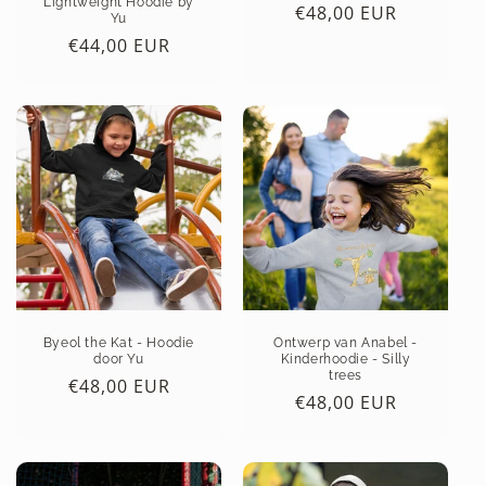
Lightweight Hoodie by
Normale
€48,00 EUR
Yu
prijs
Normale
€44,00 EUR
prijs
Byeol the Kat - Hoodie
Ontwerp van Anabel -
door Yu
Kinderhoodie - Silly
trees
Normale
€48,00 EUR
Normale
€48,00 EUR
prijs
prijs