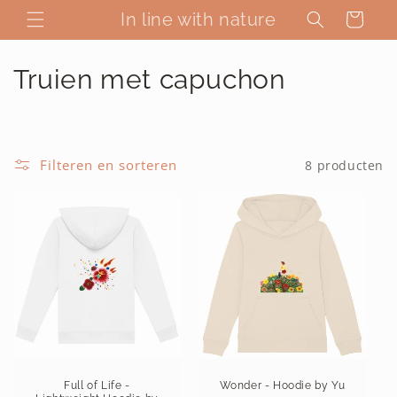
Meteen
naar de
In line with nature
Winkelwagen
content
C
Truien met capuchon
o
l
Filteren en sorteren
8 producten
l
e
c
t
i
e
:
Full of Life -
Wonder - Hoodie by Yu