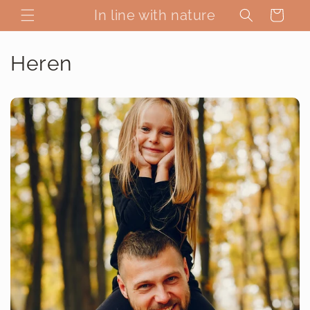
Meteen
naar de
In line with nature
Winkelwagen
content
Heren