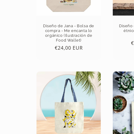
i
ó
Diseño de Jana - Bolsa de
Diseño 
n
compra - Me encanta lo
étnic
orgánico (Ilustración de
Food Wallet)
P
€
:
Precio
€24,00 EUR
h
habitual