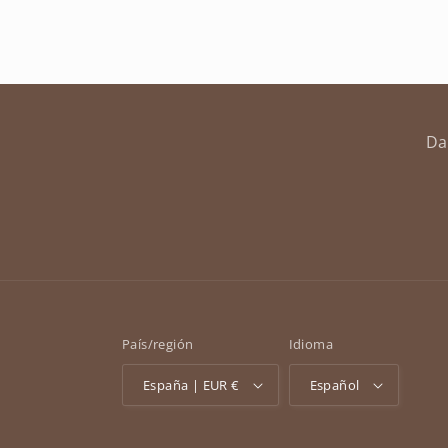
Da
País/región
Idioma
España | EUR €
Español