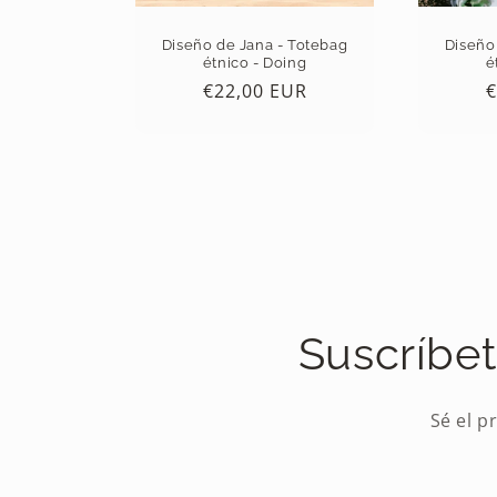
Diseño de Jana - Totebag
Diseño
étnico - Doing
é
Precio
€22,00 EUR
P
€
habitual
h
Suscríbet
Sé el p