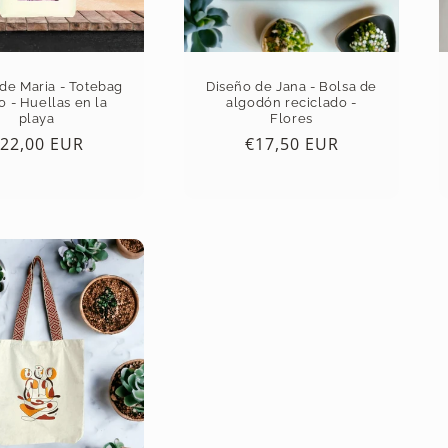
de Maria - Totebag
Diseño de Jana - Bolsa de
o - Huellas en la
algodón reciclado -
playa
Flores
recio
22,00 EUR
Precio
€17,50 EUR
abitual
habitual