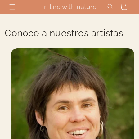
Ir
directamente
In line with nature
Carrito
al contenido
Conoce a nuestros artistas