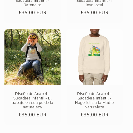
Sudadera infantil -
Sudadera infantil - I
Ratoncito
love local
Precio
€35,00 EUR
Precio
€35,00 EUR
habitual
habitual
Diseño de Anabel -
Diseño de Anabel -
Sudadera infantil - El
Sudadera infantil -
trabajo en equipo de la
Hago feliz a la Madre
naturaleza
Naturaleza
Precio
€35,00 EUR
Precio
€35,00 EUR
habitual
habitual